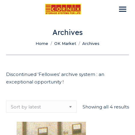
Archives
You are here:
Home
OK Market
Archives
Discontinued ‘Fellowes’ archive system : an
exceptional opportunity !
So
Showing all 4 results
by
lat