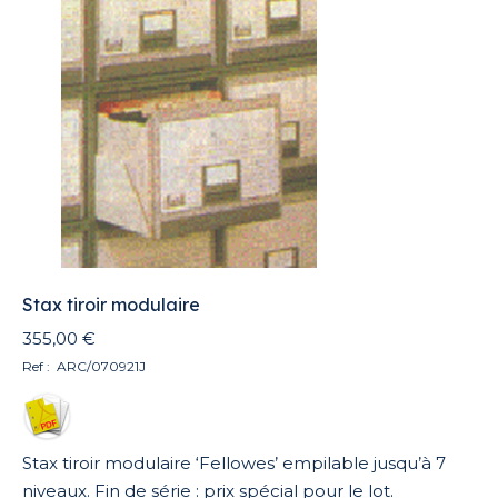
récent
au
plus
ancien
Stax tiroir modulaire
355,00
€
Ref : ARC/070921J
Stax tiroir modulaire ‘Fellowes’ empilable jusqu’à 7
niveaux. Fin de série : prix spécial pour le lot.