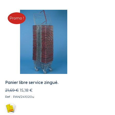
Promo !
Panier libre service zingué.
Le
Le
21,69
€
15,18
€
prix
prix
Ref : PAN/241020u
initial
actuel
était :
est :