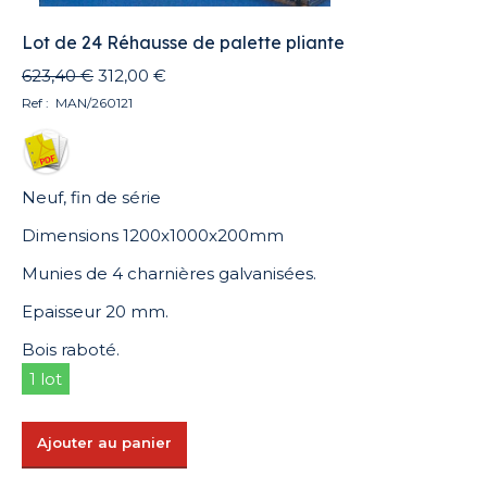
Lot de 24 Réhausse de palette pliante
Le
Le
623,40
€
312,00
€
prix
prix
Ref : MAN/260121
initial
actuel
était :
est :
623,40 €.
312,00 €.
Neuf, fin de série
Dimensions 1200x1000x200mm
Munies de 4 charnières galvanisées.
Epaisseur 20 mm.
Bois raboté.
1 lot
Ajouter au panier