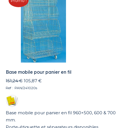
Promo !
Base mobile pour panier en fil
Le
Le
151,24
€
105,87
€
prix
prix
Ref : PAN/241020s
initial
actuel
était :
est :
151,24 €.
105,87 €.
Base mobile pour panier en fil 960×500, 600 & 700
mm.
Porte-étiquette et séparateurs disponibles