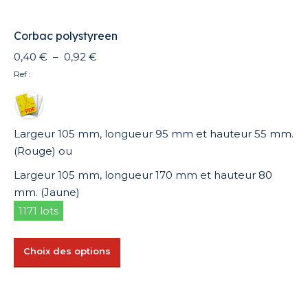
Corbac polystyreen
Plage
0,40
€
–
0,92
€
de
Ref :
prix :
0,40 €
à
Largeur 105 mm, longueur 95 mm et hauteur 55 mm.
0,92 €
(Rouge) ou
Largeur 105 mm, longueur 170 mm et hauteur 80
mm. (Jaune)
1171 lots
Ce
Choix des options
produit
a
plusieurs