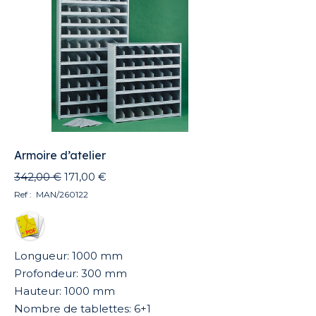
Armoire d’atelier
Le
Le
342,00
€
171,00
€
prix
prix
Ref : MAN/260122
initial
actuel
était :
est :
342,00 €.
171,00 €.
Longueur: 1000 mm
Profondeur: 300 mm
Hauteur: 1000 mm
Nombre de tablettes: 6+1