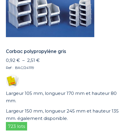
Corbac polypropylène gris
Plage
0,92
€
–
2,51
€
de
Ref : BAC/241119
prix :
0,92 €
à
Largeur 105 mm, longueur 170 mm et hauteur 80
2,51 €
mm.
Largeur 150 mm, longueur 245 mm et hauteur 135
mm. également disponible.
723 lots