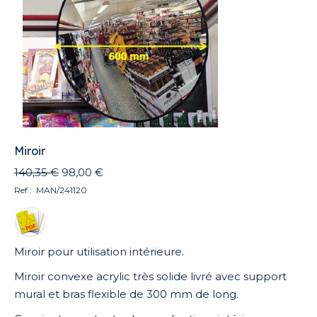
Miroir
Le
Le
140,35
€
98,00
€
prix
prix
Ref : MAN/241120
initial
actuel
était :
est :
140,35 €.
98,00 €.
Miroir pour utilisation intérieure.
Miroir convexe acrylic très solide livré avec support
mural et bras flexible de 300 mm de long.