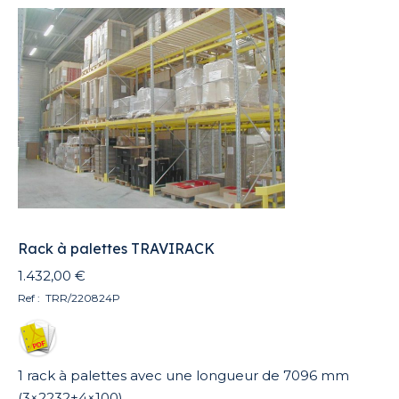
variations.
Les
options
peuvent
être
choisies
sur
la
page
du
produit
Rack à palettes TRAVIRACK
1.432,00
€
Ref : TRR/220824P
1 rack à palettes avec une longueur de 7096 mm
(3×2232+4×100)