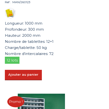
prix
prix
Ref : MAN/260123
initial
actuel
était :
est :
615,02 €.
308,00 €.
Longueur: 1000 mm
Profondeur: 300 mm
Hauteur: 2000 mm
Nombre de tablettes: 12+1
Charge/tablette: 50 kg
Nombre d’intercalaires: 72
12 lots
Ajouter au panier
Promo !