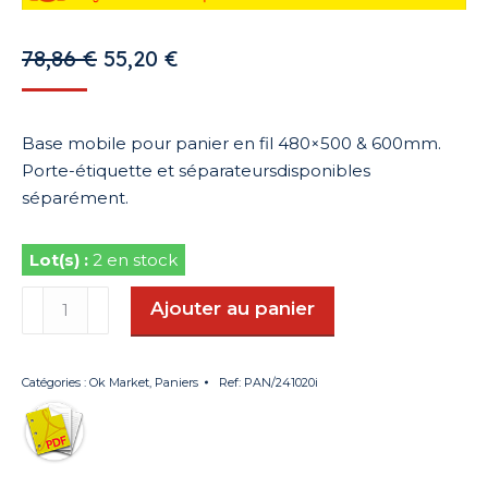
Le
Le
78,86
€
55,20
€
prix
prix
initial
actuel
Base mobile pour panier en fil 480×500 & 600mm.
était :
est :
Porte-étiquette et séparateursdisponibles
78,86 €.
55,20 €.
séparément.
2 en stock
quantité
Ajouter au panier
de
Base
mobile
Catégories :
Ok Market
,
Paniers
Ref:
PAN/241020i
pour
panier
en