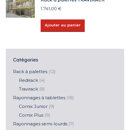
2,05 €
plusieurs
1.741,00
€
variations.
Les
options
Ajouter au panier
peuvent
être
choisies
sur
Catégories
la
page
Rack à palettes
(12)
du
Redirack
(4)
produit
Travirack
(8)
Rayonnages à tablettes
(18)
Cornix Junior
(9)
Cornix Plus
(9)
Rayonnages semi-lourds
(7)