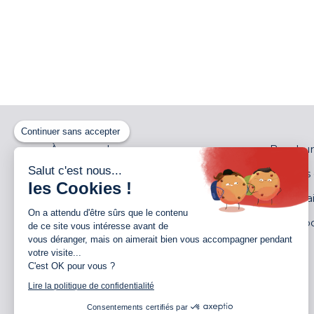
Continuer sans accepter
À propos de nous
Brochur
Salut c'est nous...
Distributeurs
Notices
les Cookies !
Garantie
Partenai
On a attendu d'être sûrs que le contenu
Jobs
Showro
de ce site vous intéresse avant de
vous déranger, mais on aimerait bien vous accompagner pendant
Contact
Devis
votre visite...
C'est OK pour vous ?
Calendrier des vacances
Lire la politique de confidentialité
Consentements certifiés par