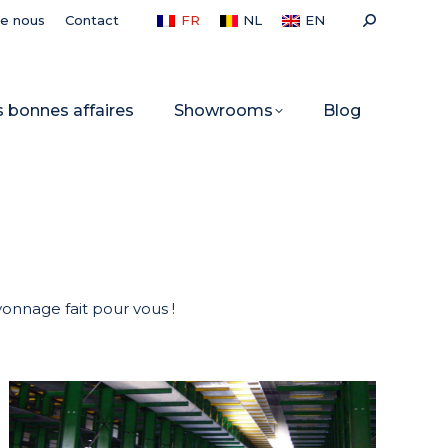
Recherche
de nous
Contact
FR
NL
EN
:
s bonnes affaires
Showrooms
Blog
onnage fait pour vous !