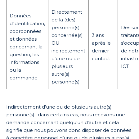
Directement
Données
de la (des)
d’identification,
personne(s)
Des sou
coordonnées
concernée(s)
3 ans
traitant
et données
OU
après le
s’occu
concernant la
indirectement
dernier
de notr
question, les
d’une ou de
contact
infrast
informations
plusieurs
ICT
ou la
autre(s)
commande
personne(s)
Indirectement d’une ou de plusieurs autre(s)
personne(s) : dans certains cas, nous recevons une
demande concernant quelqu’un d’autre et cela
signifie que nous pouvons donc disposer de données
à caractère personnel d’une ou de plusieurs autre(s)