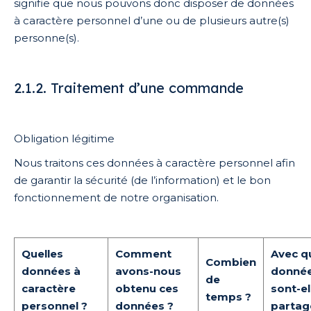
signifie que nous pouvons donc disposer de données
à caractère personnel d’une ou de plusieurs autre(s)
personne(s).
2.1.2. Traitement d’une commande
Obligation légitime
Nous traitons ces données à caractère personnel afin
de garantir la sécurité (de l’information) et le bon
fonctionnement de notre organisation.
Quelles
Comment
Avec q
Combien
données à
avons-nous
donné
de
caractère
obtenu ces
sont-el
temps ?
personnel ?
données ?
partag