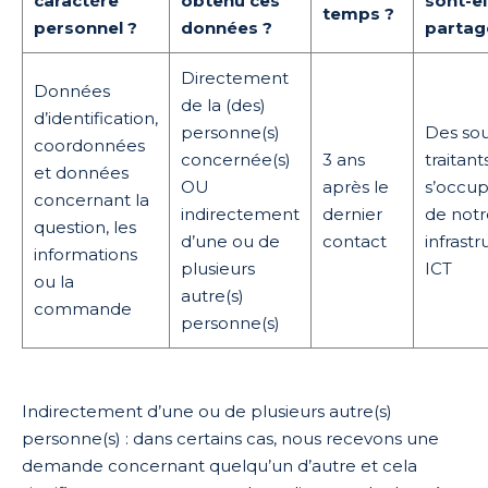
caractère
obtenu ces
sont-el
temps ?
personnel ?
données ?
partag
Directement
Données
de la (des)
d’identification,
personne(s)
Des sou
coordonnées
concernée(s)
3 ans
traitant
et données
OU
après le
s’occu
concernant la
indirectement
dernier
de notr
question, les
d’une ou de
contact
infrast
informations
plusieurs
ICT
ou la
autre(s)
commande
personne(s)
Indirectement d’une ou de plusieurs autre(s)
personne(s) : dans certains cas, nous recevons une
demande concernant quelqu’un d’autre et cela