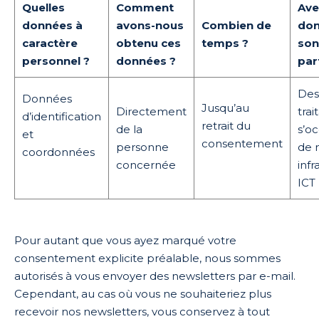
Quelles
Comment
Ave
données à
avons-nous
Combien de
do
caractère
obtenu ces
temps ?
son
personnel ?
données ?
par
Des
Données
Jusqu’au
Directement
trai
d’identification
retrait du
de la
s’o
et
consentement
personne
de 
coordonnées
concernée
infr
ICT
Pour autant que vous ayez marqué votre
consentement explicite préalable, nous sommes
autorisés à vous envoyer des newsletters par e-mail.
Cependant, au cas où vous ne souhaiteriez plus
recevoir nos newsletters, vous conservez à tout