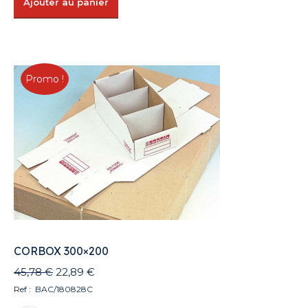
Ajouter au panier
Promo !
CORBOX 300×200
Le
Le
45,78
€
22,89
€
prix
prix
Ref : BAC/180828C
initial
actuel