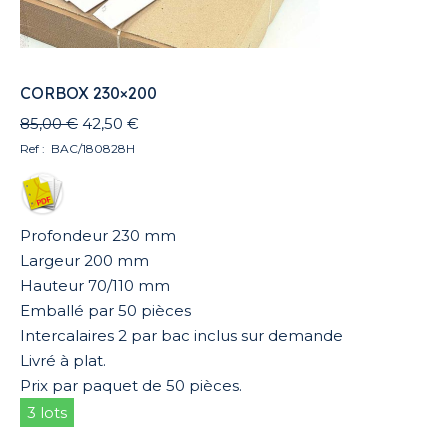
CORBOX 230×200
Le
Le
85,00
€
42,50
€
prix
prix
Ref : BAC/180828H
initial
actuel
était :
est :
85,00 €.
42,50 €.
Profondeur 230 mm
Largeur 200 mm
Hauteur 70/110 mm
Emballé par 50 pièces
Intercalaires 2 par bac inclus sur demande
Livré à plat.
Prix par paquet de 50 pièces.
3 lots