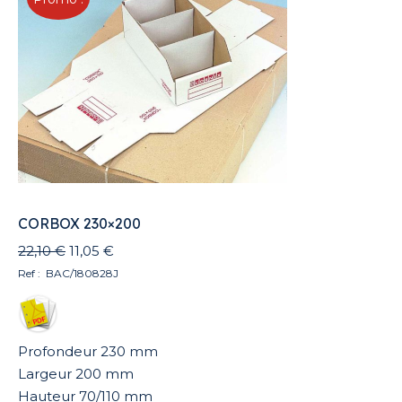
au
plus
ancien
CORBOX 230×200
Le
Le
22,10
€
11,05
€
prix
prix
Ref : BAC/180828J
initial
actuel
était :
est :
22,10 €.
11,05 €.
Profondeur 230 mm
Largeur 200 mm
Hauteur 70/110 mm