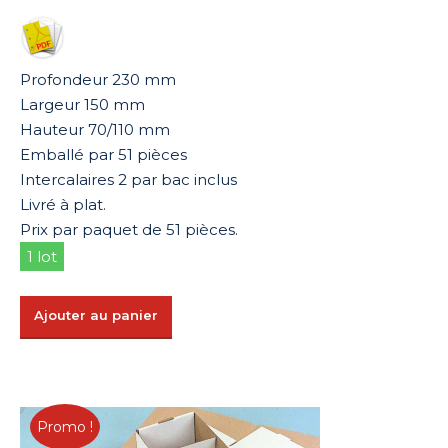
initial
actuel
était :
est :
92,31 €.
46,16 €.
Profondeur 230 mm
Largeur 150 mm
Hauteur 70/110 mm
Emballé par 51 pièces
Intercalaires 2 par bac inclus
Livré à plat.
Prix par paquet de 51 pièces.
1 lot
Ajouter au panier
Promo !