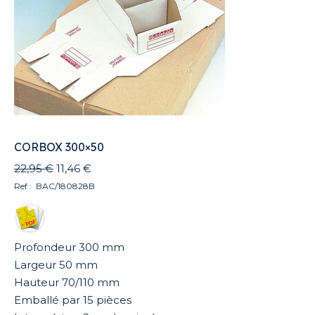
CORBOX 300×50
Le
Le
22,95
€
11,46
€
prix
prix
Ref : BAC/180828B
initial
actuel
était :
est :
22,95 €.
11,46 €.
Profondeur 300 mm
Largeur 50 mm
Hauteur 70/110 mm
Emballé par 15 pièces