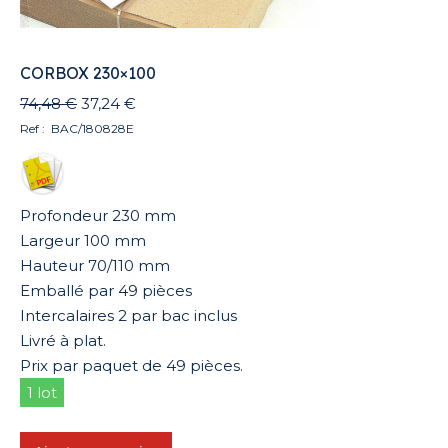
CORBOX 230×100
Le
Le
74,48
€
37,24
€
prix
prix
Ref : BAC/180828E
initial
actuel
était :
est :
74,48 €.
37,24 €.
Profondeur 230 mm
Largeur 100 mm
Hauteur 70/110 mm
Emballé par 49 pièces
Intercalaires 2 par bac inclus
Livré à plat.
Prix par paquet de 49 pièces.
1 lot