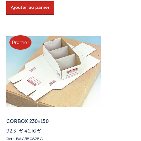
Ajouter au panier
Promo !
CORBOX 230×150
Le
Le
92,31
€
46,16
€
prix
prix
Ref : BAC/180828G