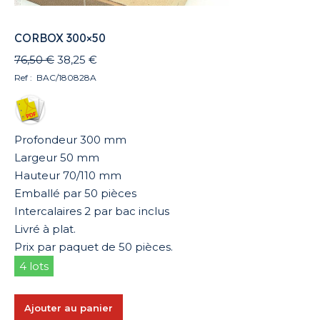
CORBOX 300×50
Le
Le
76,50
€
38,25
€
prix
prix
Ref : BAC/180828A
initial
actuel
était :
est :
76,50 €.
38,25 €.
Profondeur 300 mm
Largeur 50 mm
Hauteur 70/110 mm
Emballé par 50 pièces
Intercalaires 2 par bac inclus
Livré à plat.
Prix par paquet de 50 pièces.
4 lots
Ajouter au panier