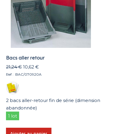
être
choisies
sur
la
page
du
produit
Bacs aller retour
Le
Le
21,24
€
10,62
€
prix
prix
Ref : BAC/070920A
initial
actuel
était :
est :
21,24 €.
10,62 €.
2 bacs aller-retour fin de série (dimension
abandonnée)
1 lot
Ajouter au panier