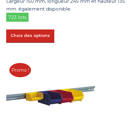
Largeur 150 mm, longueur 245 mm et hauteur 135
mm. également disponible.
723 lots
Ce
Choix des options
produit
a
plusieurs
variations.
Promo !
Les
options
peuvent
être
choisies
sur
la
page
du