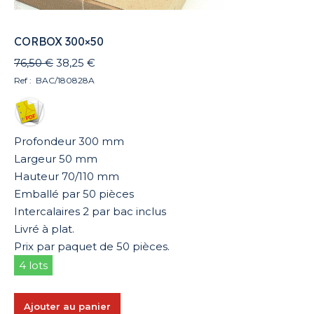
CORBOX 300×50
Le
Le
76,50
€
38,25
€
prix
prix
Ref : BAC/180828A
initial
actuel
était :
est :
76,50 €.
38,25 €.
Profondeur 300 mm
Largeur 50 mm
Hauteur 70/110 mm
Emballé par 50 pièces
Intercalaires 2 par bac inclus
Livré à plat.
Prix par paquet de 50 pièces.
4 lots
Ajouter au panier