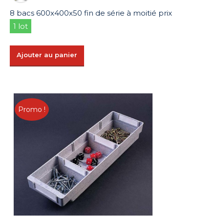
89,92 €.
44,96 €.
8 bacs 600x400x50 fin de série à moitié prix
1 lot
Ajouter au panier
Promo !