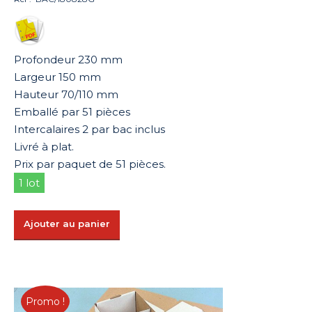
initial
actuel
était :
est :
92,31 €.
46,16 €.
Profondeur 230 mm
Largeur 150 mm
Hauteur 70/110 mm
Emballé par 51 pièces
Intercalaires 2 par bac inclus
Livré à plat.
Prix par paquet de 51 pièces.
1 lot
Ajouter au panier
Promo !