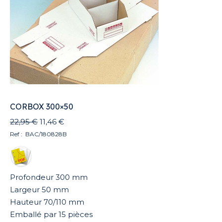
CORBOX 300×50
Le
Le
22,95
€
11,46
€
prix
prix
Ref : BAC/180828B
initial
actuel
était :
est :
22,95 €.
11,46 €.
Profondeur 300 mm
Largeur 50 mm
Hauteur 70/110 mm
Emballé par 15 pièces