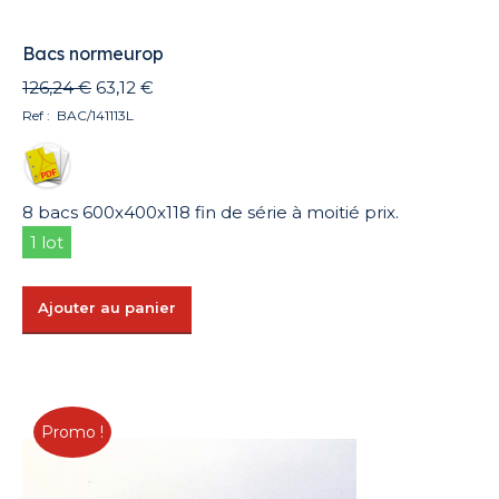
Bacs normeurop
Le
Le
126,24
€
63,12
€
prix
prix
Ref : BAC/141113L
initial
actuel
était :
est :
126,24 €.
63,12 €.
8 bacs 600x400x118 fin de série à moitié prix.
1 lot
Ajouter au panier
Promo !