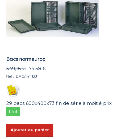
Bacs normeurop
Le
Le
349,16
€
174,58
€
prix
prix
Ref : BAC/141113J
initial
actuel
était :
est :
349,16 €.
174,58 €.
29 bacs 600x400x73 fin de série à moitié prix.
1 lot
Ajouter au panier