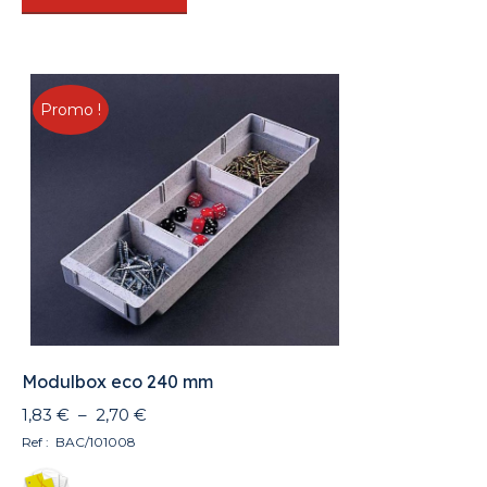
Promo !
Modulbox eco 240 mm
Plage
1,83
€
–
2,70
€
de
Ref : BAC/101008
prix :