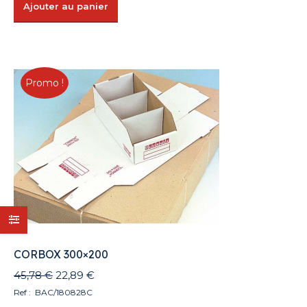
Ajouter au panier
Promo !
CORBOX 300×200
Le
Le
45,78
€
22,89
€
prix
prix
Ref : BAC/180828C