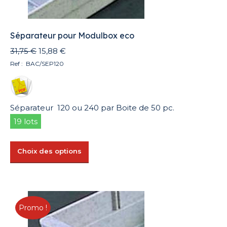
page
du
produit
Séparateur pour Modulbox eco
Le
Le
31,75
€
15,88
€
prix
prix
Ref : BAC/SEP120
initial
actuel
était :
est :
31,75 €.
15,88 €.
Séparateur 120 ou 240 par Boite de 50 pc.
19 lots
Ce
Choix des options
produit
a
plusieurs
variations.
Promo !
Les
options