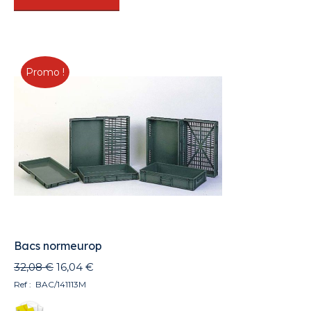
Promo !
Bacs normeurop
Le
Le
32,08
€
16,04
€
prix
prix
Ref : BAC/141113M
initial
actuel