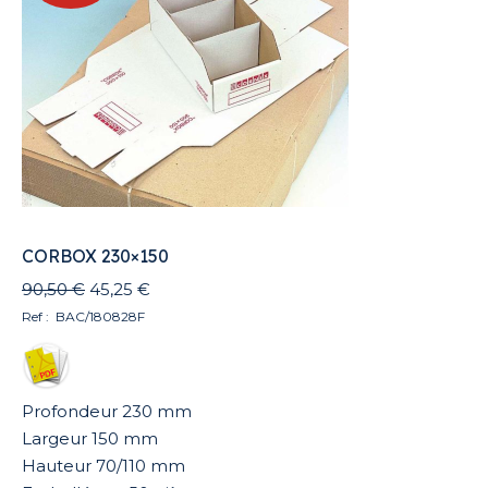
CORBOX 230×150
Le
Le
90,50
€
45,25
€
prix
prix
Ref : BAC/180828F
initial
actuel
était :
est :
90,50 €.
45,25 €.
Profondeur 230 mm
Largeur 150 mm
Hauteur 70/110 mm