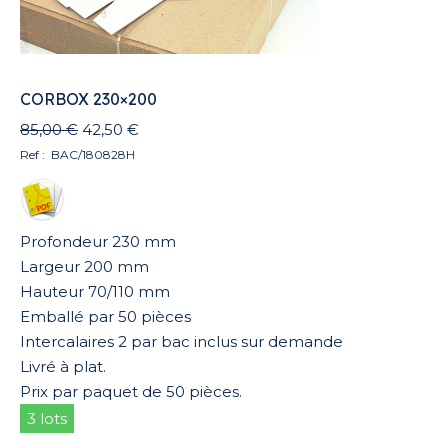
CORBOX 230×200
Le
Le
85,00
€
42,50
€
prix
prix
Ref : BAC/180828H
initial
actuel
était :
est :
85,00 €.
42,50 €.
Profondeur 230 mm
Largeur 200 mm
Hauteur 70/110 mm
Emballé par 50 pièces
Intercalaires 2 par bac inclus sur demande
Livré à plat.
Prix par paquet de 50 pièces.
3 lots