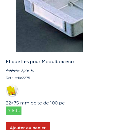
peuvent
être
choisies
sur
la
page
du
produit
Etiquettes pour Modulbox eco
Le
Le
4,56
€
2,28
€
prix
prix
Ref : etik/2275
initial
actuel
était :
est :
4,56 €.
2,28 €.
22×75 mm boite de 100 pc.
7 lots
Ajouter au panier