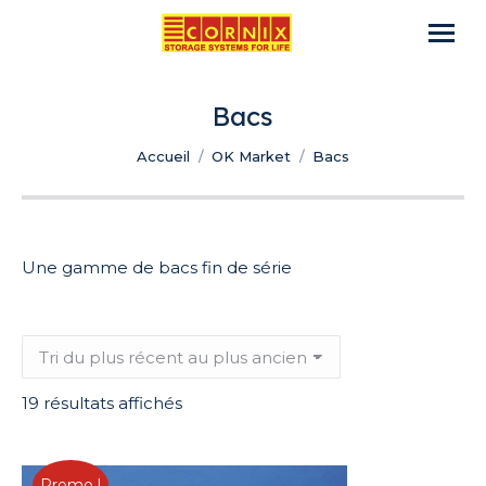
Bacs
Vous êtes ici :
Accueil
OK Market
Bacs
Une gamme de bacs fin de série
Trié
19 résultats affichés
du
plus
récent
Promo !