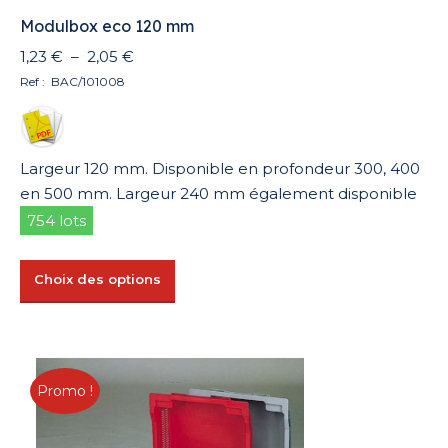
Modulbox eco 120 mm
Plage
1,23
€
–
2,05
€
de
Ref : BAC/101008
prix :
1,23 €
à
Largeur 120 mm. Disponible en profondeur 300, 400
2,05 €
en 500 mm. Largeur 240 mm également disponible
754 lots
Ce
Choix des options
produit
a
plusieurs
variations.
Promo !
Les
options
peuvent