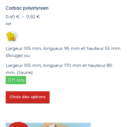
produit
Corbac polystyreen
Plage
0,40
€
–
0,92
€
de
Ref :
prix :
0,40 €
à
Largeur 105 mm, longueur 95 mm et hauteur 55 mm.
0,92 €
(Rouge) ou
Largeur 105 mm, longueur 170 mm et hauteur 80
mm. (Jaune)
1171 lots
Ce
Choix des options
produit
a
plusieurs
variations.