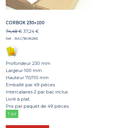
CORBOX 230×100
Le
Le
74,48
€
37,24
€
prix
prix
Ref : BAC/180828E
initial
actuel
était :
est :
74,48 €.
37,24 €.
Profondeur 230 mm
Largeur 100 mm
Hauteur 70/110 mm
Emballé par 49 pièces
Intercalaires 2 par bac inclus
Livré à plat.
Prix par paquet de 49 pièces.
1 lot