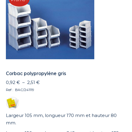
au
plus
ancien
Corbac polypropylène gris
Plage
0,92
€
–
2,51
€
de
Ref : BAC/241119
prix :
0,92 €
à
Largeur 105 mm, longueur 170 mm et hauteur 80
2,51 €
mm.