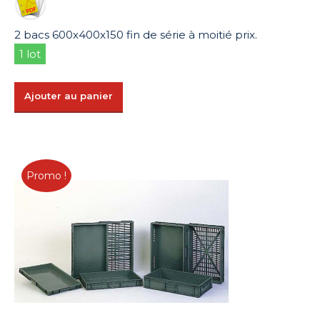
était :
est :
32,08 €.
16,04 €.
2 bacs 600x400x150 fin de série à moitié prix.
1 lot
Ajouter au panier
Promo !