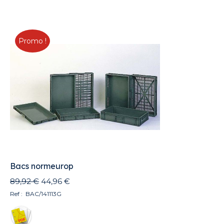
Promo !
Bacs normeurop
Le
Le
89,92
€
44,96
€
prix
prix
Ref : BAC/141113G
initial
actuel
était :
est :