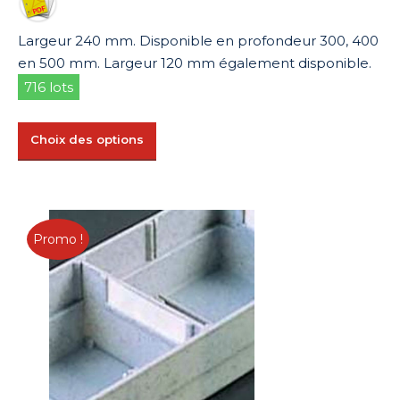
1,83 €
à
Largeur 240 mm. Disponible en profondeur 300, 400
2,70 €
en 500 mm. Largeur 120 mm également disponible.
716 lots
Ce
Choix des options
produit
a
plusieurs
variations.
Promo !
Les
options
peuvent
être
choisies
sur
la