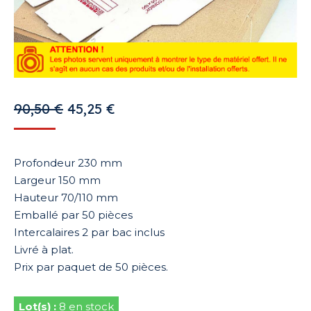
Le
Le
90,50
€
45,25
€
prix
prix
initial
actuel
Profondeur 230 mm
était :
est :
Largeur 150 mm
90,50 €.
45,25 €.
Hauteur 70/110 mm
Emballé par 50 pièces
Intercalaires 2 par bac inclus
Livré à plat.
Prix par paquet de 50 pièces.
8 en stock