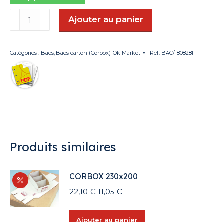
quantité
Ajouter au panier
de
CORBOX
230x150
Catégories :
Bacs
,
Bacs carton (Corbox)
,
Ok Market
Ref:
BAC/180828F
Produits similaires
CORBOX 230x200
Le
Le
22,10
€
11,05
€
prix
prix
initial
actuel
Ajouter au panier