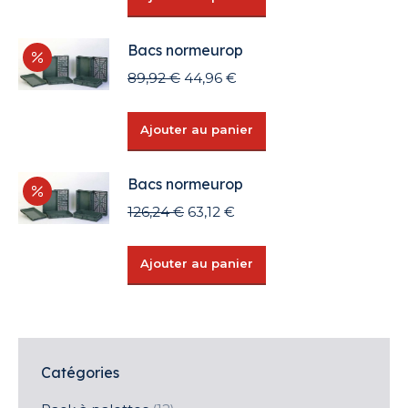
était :
est :
22,10 €.
11,05 €.
Bacs normeurop
Le
Le
89,92
€
44,96
€
prix
prix
initial
actuel
Ajouter au panier
était :
est :
89,92 €.
44,96 €.
Bacs normeurop
Le
Le
126,24
€
63,12
€
prix
prix
initial
actuel
Ajouter au panier
était :
est :
126,24 €.
63,12 €.
Catégories