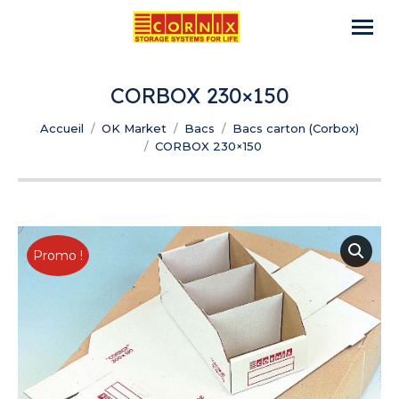
CORBOX 230×150
Vous êtes ici :
Accueil
OK Market
Bacs
Bacs carton (Corbox)
CORBOX 230×150
Promo !