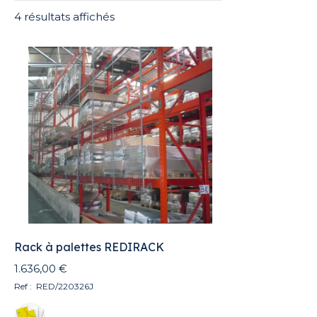
Trié
4 résultats affichés
du
plus
récent
au
plus
ancien
Rack à palettes REDIRACK
1.636,00
€
Ref : RED/220326J