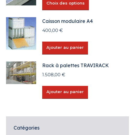
initial
actuel
Ce
Choix des options
était :
est :
produit
31,75 €.
15,88 €.
a
Caisson modulaire A4
plusieurs
400,00
€
variations.
Les
options
Ajouter au panier
peuvent
être
Rack à palettes TRAVIRACK
choisies
1.508,00
€
sur
la
page
Ajouter au panier
du
produit
Catégories