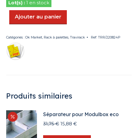
1 en stock
Ajouter au panier
Catégories :
Ok Market
,
Rack à palettes
,
Travirack
Ref:
TRR/220824P
Produits similaires
Séparateur pour Modulbox eco
Le
Le
31,75
€
15,88
€
prix
prix