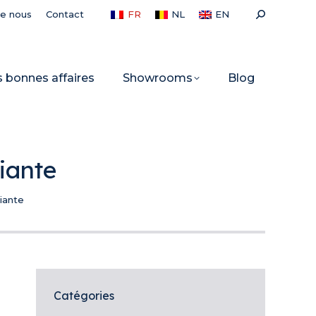
Recherche
de nous
Contact
FR
NL
EN
:
s bonnes affaires
Showrooms
Blog
iante
iante
Catégories