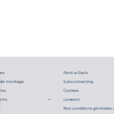
es
Rent-a-Rack
 de montage
Subcontracting
res
Cookies
oms
Livraison
Nos conditions générales