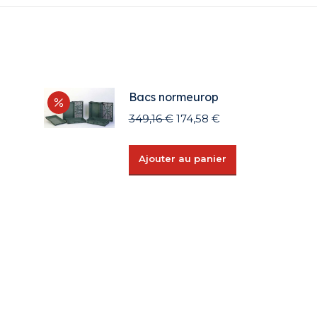
Bacs normeurop
Le
Le
349,16
€
174,58
€
prix
prix
initial
actuel
Ajouter au panier
était :
est :
349,16 €.
174,58 €.