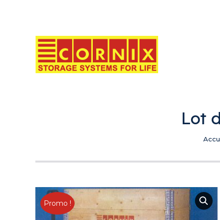
Lot 
Vous 
Accu
Promo !