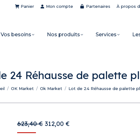
Panier
Mon compte
Partenaires
À propos 
Vos besoins
Nos produits
Services
Le
de 24 Réhausse de palette pl
êtes ici :
eil
OK Market
Ok Market
Lot de 24 Réhausse de palette pl
Le
Le
623,40
€
312,00
€
prix
prix