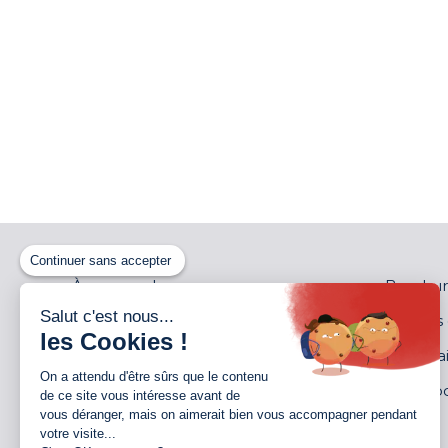
Continuer sans accepter
À propos de nous
Brochur
Salut c'est nous...
Distributeurs
Notices
les Cookies !
Garantie
Partenai
On a attendu d'être sûrs que le contenu
Jobs
Showro
de ce site vous intéresse avant de
vous déranger, mais on aimerait bien vous accompagner pendant
Contact
Devis
votre visite...