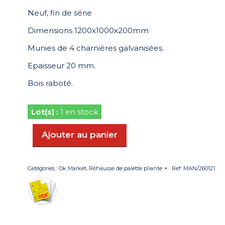
initial
actuel
Neuf, fin de série
était :
est :
Dimensions 1200x1000x200mm
623,40 €.
312,00 €.
Munies de 4 charnières galvanisées.
Epaisseur 20 mm.
Bois raboté.
1 en stock
Ajouter au panier
Catégories :
Ok Market
,
Réhausse de palette pliante
Ref:
MAN/260121