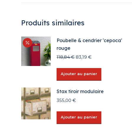
Produits similaires
Poubelle & cendrier 'cepoca'
rouge
Le
Le
118,84
€
83,19
€
prix
prix
initial
actuel
Ajouter au panier
était :
est :
118,84 €.
83,19 €.
Stax tiroir modulaire
355,00
€
Ajouter au panier