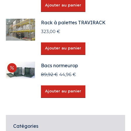
Ajouter au panier
Rack à palettes TRAVIRACK
323,00
€
Ajouter au panier
Bacs normeurop
Le
Le
89,92
€
44,96
€
prix
prix
initial
actuel
Ajouter au panier
était :
est :
89,92 €.
44,96 €.
Catégories