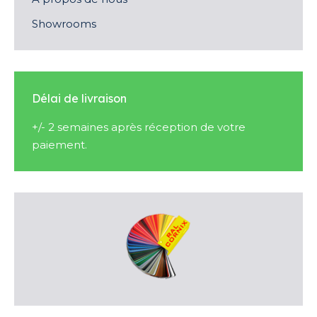
Showrooms
Délai de livraison
+/- 2 semaines après réception de votre
paiement.