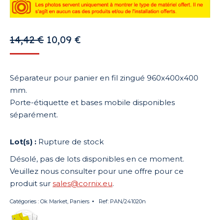
Le
Le
14,42
€
10,09
€
prix
prix
initial
actuel
Séparateur pour panier en fil zingué 960x400x400
était :
est :
mm.
14,42 €.
10,09 €.
Porte-étiquette et bases mobile disponibles
séparément.
Rupture de stock
Désolé, pas de lots disponibles en ce moment.
Veuillez nous consulter pour une offre pour ce
produit sur
sales@cornix.eu
.
Catégories :
Ok Market
,
Paniers
Ref:
PAN/241020n