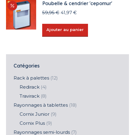
Poubelle & cendrier 'cepomur'
choisies
Le
Le
59,95
€
41,97
€
sur
prix
prix
la
initial
actuel
page
Ajouter au panier
était :
est :
du
59,95 €.
41,97 €.
produit
Catégories
Rack à palettes
(12)
Redirack
(4)
Travirack
(8)
Rayonnages à tablettes
(18)
Cornix Junior
(9)
Cornix Plus
(9)
Rayonnages semi-lourds
(7)