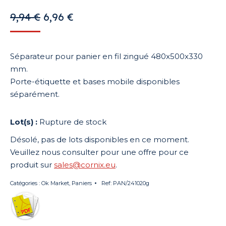
Le
Le
9,94
€
6,96
€
prix
prix
initial
actuel
Séparateur pour panier en fil zingué 480x500x330
était :
est :
mm.
9,94 €.
6,96 €.
Porte-étiquette et bases mobile disponibles
séparément.
Rupture de stock
Désolé, pas de lots disponibles en ce moment.
Veuillez nous consulter pour une offre pour ce
produit sur
sales@cornix.eu
.
Catégories :
Ok Market
,
Paniers
Ref:
PAN/241020g