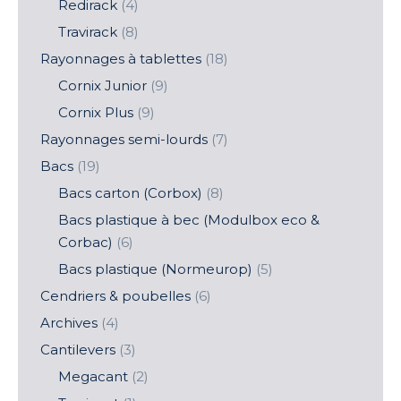
Redirack
(4)
être
choisies
Travirack
(8)
sur
Rayonnages à tablettes
(18)
la
Cornix Junior
(9)
page
Cornix Plus
(9)
du
Rayonnages semi-lourds
(7)
produit
Bacs
(19)
Bacs carton (Corbox)
(8)
Bacs plastique à bec (Modulbox eco &
Corbac)
(6)
Bacs plastique (Normeurop)
(5)
Cendriers & poubelles
(6)
Archives
(4)
Cantilevers
(3)
Megacant
(2)