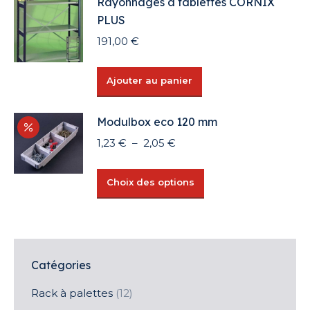
Rayonnages à tablettes CORNIX
PLUS
191,00
€
Ajouter au panier
Modulbox eco 120 mm
Plage
1,23
€
–
2,05
€
de
prix :
Ce
Choix des options
1,23 €
produit
à
a
2,05 €
plusieurs
variations.
Les
Catégories
options
Rack à palettes
(12)
peuvent