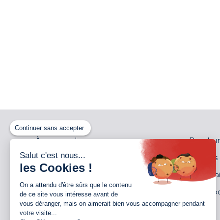
Continuer sans accepter
À propos de nous
Brochur
Salut c'est nous...
Distributeurs
Notices
les Cookies !
Garantie
Partenai
On a attendu d'être sûrs que le contenu
Jobs
Showro
de ce site vous intéresse avant de
vous déranger, mais on aimerait bien vous accompagner pendant
Contact
Devis
votre visite...