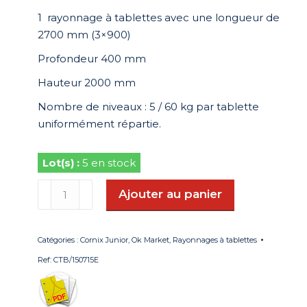
1 rayonnage à tablettes avec une longueur de
2700 mm (3×900)
Profondeur 400 mm
Hauteur 2000 mm
Nombre de niveaux : 5 / 60 kg par tablette
uniformément répartie.
5 en stock
quantité
Ajouter au panier
de
Rayonnages
à
Catégories :
Cornix Junior
,
Ok Market
,
Rayonnages à tablettes
tablettes
Ref:
CTB/150715E
CORNIX
JUNIOR