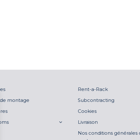
es
Rent-a-Rack
 de montage
Subcontracting
res
Cookies
oms
Livraison
Nos conditions générales