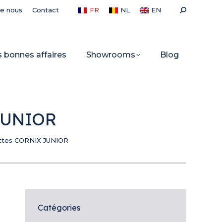
Recherche
de nous
Contact
FR
NL
EN
:
s bonnes affaires
Showrooms
Blog
 JUNIOR
ttes CORNIX JUNIOR
Catégories