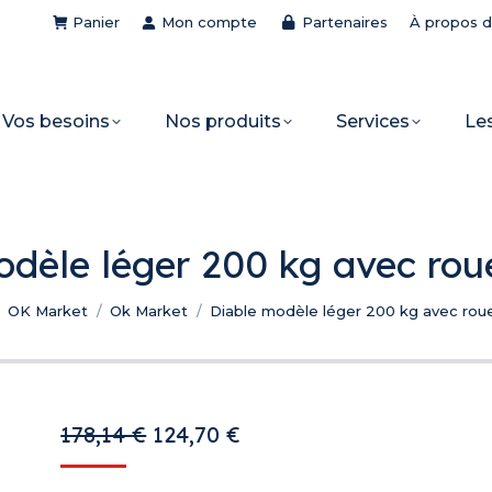
Panier
Mon compte
Partenaires
À propos 
Vos besoins
Nos produits
Services
Le
dèle léger 200 kg avec rou
 ici :
OK Market
Ok Market
Diable modèle léger 200 kg avec roue
Le
Le
178,14
€
124,70
€
prix
prix