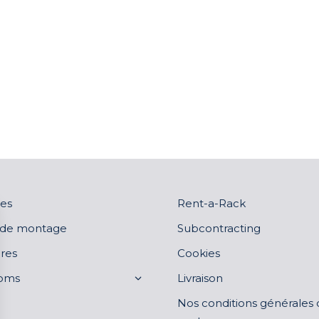
es
Rent-a-Rack
 de montage
Subcontracting
res
Cookies
oms
Livraison
Nos conditions générales