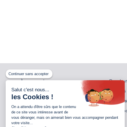
Continuer sans accepter
À propos de nous
Brochur
Salut c'est nous...
Distributeurs
Notices
les Cookies !
Garantie
Partenai
On a attendu d'être sûrs que le contenu
Jobs
Showro
de ce site vous intéresse avant de
vous déranger, mais on aimerait bien vous accompagner pendant
Contact
Devis
votre visite...