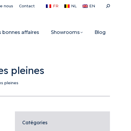
Recherche
de nous
Contact
FR
NL
EN
:
s bonnes affaires
Showrooms
Blog
es pleines
s pleines
Catégories