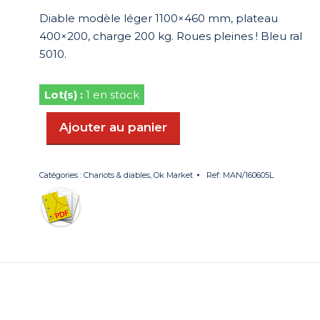
initial
actuel
Diable modèle léger 1100×460 mm, plateau
était :
est :
400×200, charge 200 kg. Roues pleines ! Bleu ral
178,14 €.
124,70 €.
5010.
1 en stock
Ajouter au panier
Catégories :
Chariots & diables
,
Ok Market
Ref:
MAN/160605L