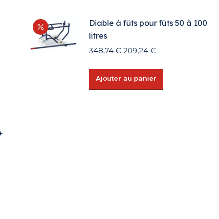
Diable à fûts pour fûts 50 à 100
litres
Le
Le
348,74
€
209,24
€
prix
prix
initial
actuel
Ajouter au panier
était :
est :
348,74 €.
209,24 €.
+