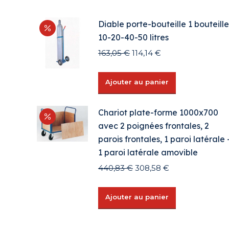
Diable porte-bouteille 1 bouteille
10-20-40-50 litres
Le
Le
163,05
€
114,14
€
prix
prix
initial
actuel
Ajouter au panier
était :
est :
163,05 €.
114,14 €.
Chariot plate-forme 1000x700
avec 2 poignées frontales, 2
parois frontales, 1 paroi latérale 
1 paroi latérale amovible
Le
Le
440,83
€
308,58
€
prix
prix
initial
actuel
Ajouter au panier
était :
est :
440,83 €.
308,58 €.