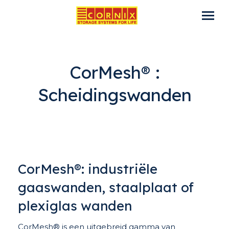
CorMesh® :
Scheidingswanden
CorMesh®: industriële
gaaswanden, staalplaat of
plexiglas wanden
CorMesh® is een uitgebreid gamma van