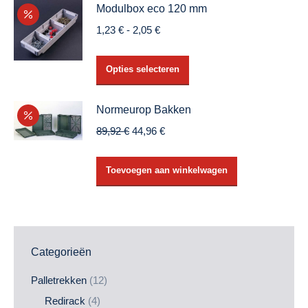
Modulbox eco 120 mm
Prijsklasse:
1,23
€
-
2,05
€
1,23 €
tot
Dit
Opties selecteren
2,05 €
product
heeft
Normeurop Bakken
meerdere
Oorspronkelijke
Huidige
89,92
€
44,96
€
variaties.
prijs
prijs
Deze
was:
is:
optie
Toevoegen aan winkelwagen
89,92 €.
44,96 €.
kan
gekozen
worden
op
Categorieën
de
productpagina
Palletrekken
(12)
Redirack
(4)