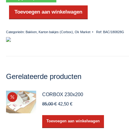
Toevoegen aan winkelwagen
Categorieën:
Bakken
,
Karton bakjes (Corbox)
,
Ok Market
Ref:
BAC/180828G
Gerelateerde producten
CORBOX 230x200
Oorspronkelijke
Huidige
85,00
€
42,50
€
prijs
prijs
was:
is:
Toevoegen aan winkelwagen
85,00 €.
42,50 €.