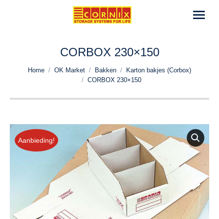
CORBOX 230×150
Je bent hier:
Home
OK Market
Bakken
Karton bakjes (Corbox)
CORBOX 230×150
Aanbieding!