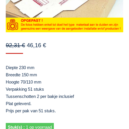
Oorspronkelijke
Huidige
92,31
€
46,16
€
prijs
prijs
was:
is:
Diepte 230 mm
92,31 €.
46,16 €.
Breedte 150 mm
Hoogte 70/110 mm
Verpakking 51 stuks
Tussenschotten 2 per bakje inclusief
Plat geleverd.
Prijs per pak van 51 stuks.
1 op voorraad